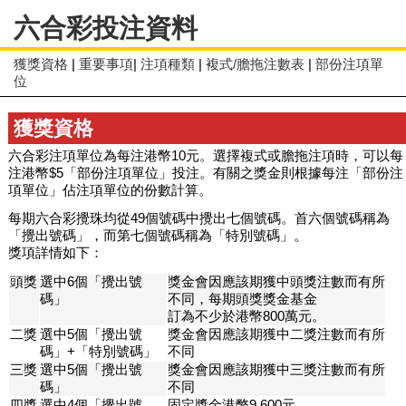
六合彩投注資料
獲獎資格
|
重要事項
|
注項種類
|
複式/膽拖注數表
|
部份注項單
位
獲獎資格
六合彩注項單位為每注港幣10元。選擇複式或膽拖注項時，可以每
注港幣$5「部份注項單位」投注。有關之獎金則根據每注「部份注
項單位」佔注項單位的份數計算。
每期六合彩攪珠均從49個號碼中攪出七個號碼。首六個號碼稱為
「攪出號碼」，而第七個號碼稱為「特別號碼」。
獎項詳情如下：
頭獎
選中6個「攪出號
獎金會因應該期獲中頭獎注數而有所
碼」
不同，每期頭獎獎金基金
訂為不少於港幣800萬元。
二獎
選中5個「攪出號
獎金會因應該期獲中二獎注數而有所
碼」+「特別號碼」
不同
三獎
選中5個「攪出號
獎金會因應該期獲中三獎注數而有所
碼」
不同
四獎
選中4個「攪出號
固定獎金港幣9,600元