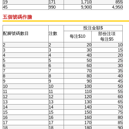
19
171
1,710
855
45
990
9,900
4,950
五個號碼作膽
投注金額$
配腳號碼數目
注數
部份注項
每注$10
每注$5
2
2
20
10
3
3
30
15
4
4
40
20
5
5
50
25
6
6
60
30
7
7
70
35
8
8
80
40
9
9
90
45
10
10
100
50
11
11
110
55
12
12
120
60
13
13
130
65
14
14
140
70
15
15
150
75
16
16
160
80
17
17
170
85
18
18
180
90