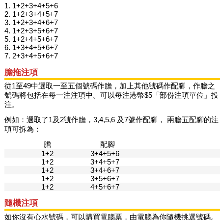
1. 1+2+3+4+5+6
2. 1+2+3+4+5+7
3. 1+2+3+4+6+7
4. 1+2+3+5+6+7
5. 1+2+4+5+6+7
6. 1+3+4+5+6+7
7. 2+3+4+5+6+7
膽拖注項
從1至49中選取一至五個號碼作膽，加上其他號碼作配腳，作膽之
號碼將包括在每一注注項中。可以每注港幣$5「部份注項單位」投
注。
例如：選取了1及2號作膽，3,4,5,6 及7號作配腳， 兩膽五配腳的注
項可拆為：
膽
配腳
1+2
3+4+5+6
1+2
3+4+5+7
1+2
3+4+6+7
1+2
3+5+6+7
1+2
4+5+6+7
隨機注項
如你沒有心水號碼，可以購買電腦票，由電腦為你隨機挑選號碼。