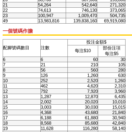
21
54,264
542,640
271,320
22
74,613
746,130
373,065
23
100,947
1,009,470
504,735
49
13,983,816
139,838,160
69,919,080
一個號碼作膽
投注金額$
配腳號碼數目
注數
部份注項
每注$10
每注$5
6
6
60
30
7
21
210
105
8
56
560
280
9
126
1,260
630
10
252
2,520
1,260
11
462
4,620
2,310
12
792
7,920
3,960
13
1,287
12,870
6,435
14
2,002
20,020
10,010
15
3,003
30,030
15,015
16
4,368
43,680
21,840
17
6,188
61,880
30,940
18
8,568
85,680
42,840
19
11,628
116,280
58,140